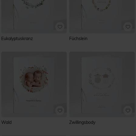
Eukalyptuskranz
Füchslein
Wald
Zwillingsbody