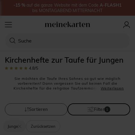
-15
%
auf
die ganze Website
mit dem Code
A-FLASH1
bis
MONTAGABEND MITTERNACHT
Kirchenhefte zur Taufe für Jungen
4.8
/5
Sie möchten die Taufe Ihres Sohnes so gut wie möglich
vorbereiten? Dann vergessen Sie auf keinen Fall die
Kirchenhefte für die religiöse Taufzeremonie. Denn eine
Weiterlesen
kirchliche Taufe bedeutet unweigerlich die Kreation eines
Kirchenheftes! Einerseits dient es Ihren geladenen
Gästen, um aktiv an der Taufzeremonie teilzuhaben,
andererseits wird es zu einem wichtigen Andenken, dass
Sortieren
Filter
1
Ihre gesamte Familie noch lange Zeit aufbewahren wird.
Entdecken Sie hier unsere Modelle für die Taufe Ihres
Jungen: Starke Farben, klassische Designs, moderne und
Junge
Zurücksetzen
religiöse Motive, sowie klare Linien charakterisieren diese
Kollektion. Bedrucken Sie beispielsweise die Außenseite