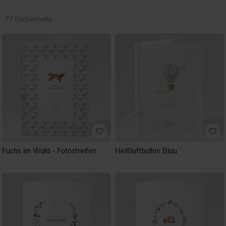
mit den wichtigsten Informationen: dem vollständigen
Namen Ihres Kindes, das Datum und den Namen der
Kirche, sowie einige persönliche Dankesworte an den
77 Kirchenhefte
Pfarrer, der Patin und dem Paten. Auf der Innenseite ist
Platz für ein schönes Foto Ihres Kindes, sowie den
detaillierten Gottesdienstablauf. Wenn Sie möchten,
können Sie auch zusätzlich noch wichtige Liedtexte oder
Bibelstellen hinzufügen. Zusätzliche, von Ihnen
ausgedruckte Einleger können mit einer Kordel oder
Schnur Ihrer Wahl zusammengehalten werden.
Fuchs im Wald - Fotostreifen
Heißluftballon Blau