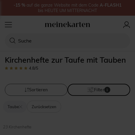
-15
%
auf
die ganze Website
mit dem Code
A-FLASH1
bis
HEUTE UM MITTERNACHT
Kirchenhefte zur Taufe mit Tauben
4.8
/5
Sortieren
Filter
1
Taube
Zurücksetzen
23 Kirchenhefte