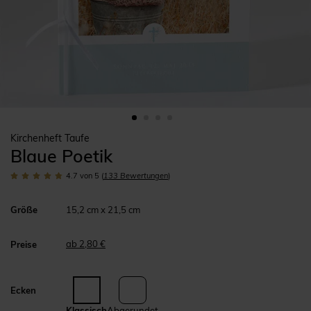
Kirchenheft Taufe
Blaue Poetik
4.7
von 5
(
133
Bewertungen
)
Größe
15,2 cm x 21,5 cm
ab 2,80 €
Preise
Ecken
Klassisch
Abgerundet