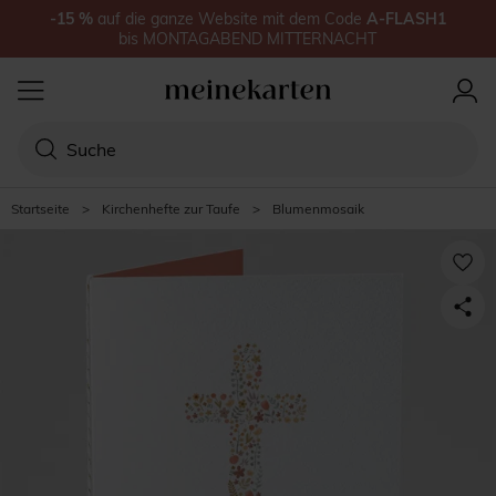
-15
%
auf
die ganze Website
mit dem Code
A-FLASH1
bis
MONTAGABEND MITTERNACHT
Startseite
>
Kirchenhefte zur Taufe
>
Blumenmosaik