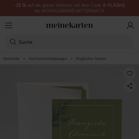
-15
%
auf
die ganze Website
mit dem Code
A-FLASH1
bis
MONTAGABEND MITTERNACH
Startseite
>
Hochzeitseinladungen
>
Englischer Garten