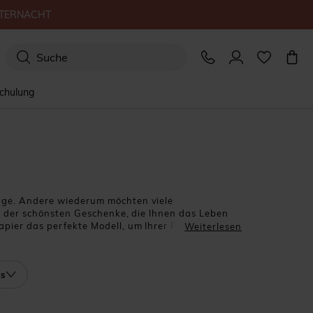
TERNACHT
schulung
unge. Andere wiederum möchten viele
es der schönsten Geschenke, die Ihnen das Leben
pier das perfekte Modell, um Ihrer Phantasie mit
Weiterlesen
ick-Zack-Klappkarte. 4 Fensterläden für 4-mal mehr
 benötigen! Die Empfänger und all diejenigen, die
!
os