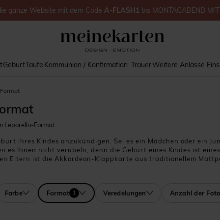
die ganze Website
mit dem Code
A-FLASH1
bis
MONTAGABEND MIT
t
Geburt
Taufe
Kommunion / Konfirmation
Trauer
Weitere Anlässe
Ein
-Format
Format
 Leporello-Format
eburt ihres Kindes anzukündigen. Sei es ein Mädchen oder ein J
n es Ihnen nicht verübeln, denn die Geburt eines Kindes ist ein
en Eltern ist die
Akkordeon-Klappkarte
aus traditionellem Mattpa
 ist, warten Sie nicht länger und entscheiden Sie sich für eine Z
lten kreativ und bestellen Sie noch heute die Stückzahl, die Sie
nt haben, werden von diesem besonderen Effekt begeistert sein
Farbe
Format
Veredelungen
Anzahl der Fot
1