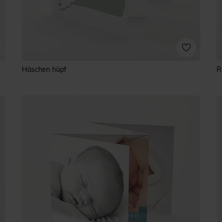
Häschen hüpf
R