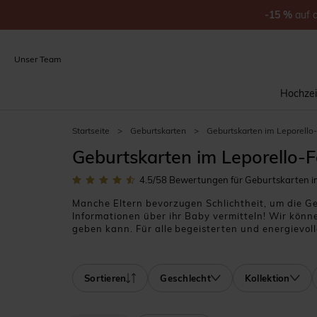
-15
%
auf
Unser Team
Hochzei
Startseite
>
Geburtskarten
>
Geburtskarten im Leporello
Geburtskarten im Leporello-
4.5
/5
8
Bewertungen für Geburtskarten im
Manche Eltern bevorzugen Schlichtheit, um die G
Informationen über ihr Baby vermitteln! Wir könne
geben kann. Für alle begeisterten und energievoll
Eleganz freien Lauf zu lassen. Wenn dies der Fall
Informationen und Babyfotos! Seien Sie beim Gesta
Ihren wunderbaren Schatz noch nicht kennengeler
Sortieren
Geschlecht
Kollektion