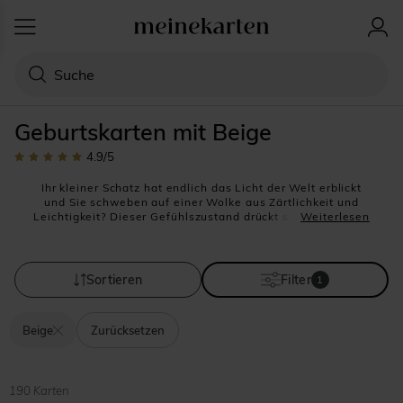
Geburtskarten mit Beige
4.9
/5
Ihr kleiner Schatz hat endlich das Licht der Welt erblickt
und Sie schweben auf einer Wolke aus Zärtlichkeit und
Leichtigkeit? Dieser Gefühlszustand drückt sich am besten
Weiterlesen
durch eine Geburtskarte mit Beigetönen aus. Dieser
naturnahe Farbton erweckt ein Gefühl von Cocooning und
Geborgenheit. Kombiniert mit starken Farben wie
Dunkelblau, Rosa oder auch floralem Grün, liefert es einen
Sortieren
Filter
1
wunderbaren weichen Kontrast, ohne gleich hart wie weiß
zu wirken. Unsere beige Karten-Kollektion entstand genau
zu diesem Zweck. Lassen Sie sich also für Ihre
Beige
Zurücksetzen
Geburtskarten für Ihr Mädchen oder auch Ihre Jungen
inspirieren und gestalten Sie sie in unserem Online
Gestaltungs-tool ganz nach Ihrer aktuellen Tendenz. Um
Ihre Geburtskarte besonders edel wirken zu lassen,
empfehlen wir Ihnen Baby-Fotos in Schwarz-weiß zu
190 Karten