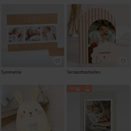
nutzen. Wenn Sie ein Modell gefunden haben das Ihnen
gefällt, raten wir Ihnen auch gleich die passenden
Dankeskarte
für all die Geschenk zurechtzulegen. In Ihrer
„Wunschliste“ gespeichert, können Sie sie später jederzeit
wieder anwählen, ansehen und mit ein paar Klicks direkt
bestellen.
Symmetrie
Terrakottastreifen