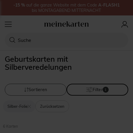
-15
%
auf
die ganze Website
mit dem Code
A-FLASH1
bis
MONTAGABEND MITTERNACHT
Geburtskarten mit
Silberveredelungen
Sortieren
Filter
1
Silber-Folie
Zurücksetzen
6 Karten