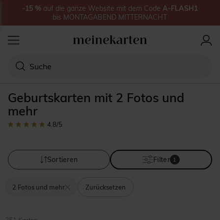
-15
%
auf
die ganze Website
mit dem Code
A-FLASH1
bis
MONTAGABEND MITTERNACHT
Geburtskarten mit 2 Fotos und
mehr
4.8
/5
Sortieren
Filter
1
2 Fotos und mehr
Zurücksetzen