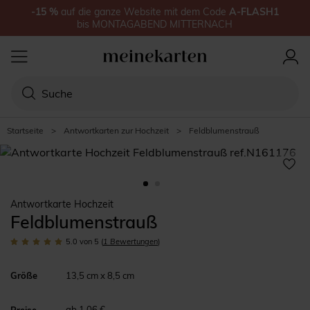
-15
%
auf
die ganze Website
mit dem Code
A-FLASH1
bis
MONTAGABEND MITTERNACH
Startseite
>
Antwortkarten zur Hochzeit
>
Feldblumenstrauß
Antwortkarte Hochzeit
Feldblumenstrauß
5.0
von 5
(
1
Bewertungen
)
Größe
13,5 cm x 8,5 cm
ab 1,06 €
Preise