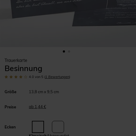
Trauerkarte
Besinnung
4.0
von 5
(
1
Bewertungen
)
Größe
13,8 cm x 9,5 cm
ab 1,44 €
Preise
Ecken
Klassisch
Abgerundet