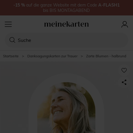
-15
%
auf
die ganze Website
mit dem Code
A-FLASH1
bis
BIS MONTAGABEND
Startseite
>
Danksagungskarten zur Trauer
>
Zarte Blumen - halbrund