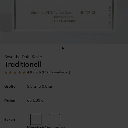
Save the Date Karte
Traditionell
4.8
von 5
(
169
Bewertungen
)
Größe
9,5 cm x 9,5 cm
ab 1,09 €
Preise
Ecken
Klassisch
Abgerundet