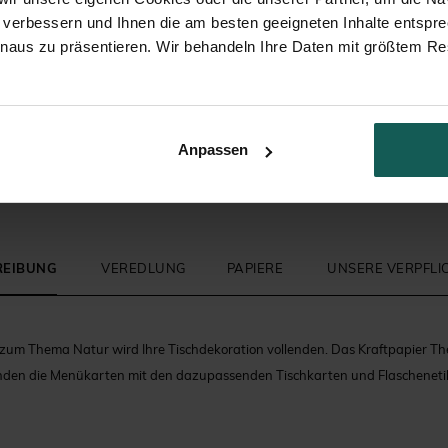
 verbessern und Ihnen die am besten geeigneten Inhalte entspr
inaus zu präsentieren. Wir behandeln Ihre Daten mit größtem Re
Anpassen
REIBUNG
VEREDLUNG
PAPIERE
UNSERE VERPFL
zum Thema Natur wird Ihre Tischdekoration vollenden. Das Kraftpapier T
inden die Menükarten mit den dazupassenden Tischkarten und Flaschenetik