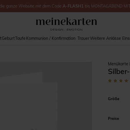
die ganze Website
mit dem Code
A-FLASH1
bis
MONTAGABEND MI
t
Geburt
Taufe
Kommunion / Konfirmation
Trauer
Weitere Anlässe
Ein
Menükarte 
Silber
Größe
Preise