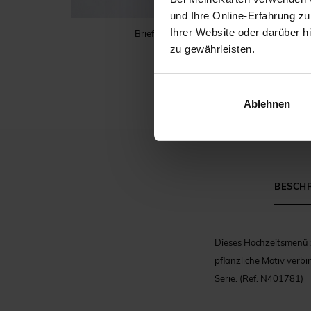
und Ihre Online-Erfahrung zu
Ihrer Website oder darüber h
Briefumschlag
zu gewährleisten.
Ablehnen
BESCH
Dieses Hochzeitsmenü 
pflanzliche Motiv verb
Serie.
(Ref. N401781)