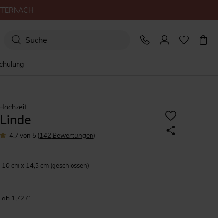
TTERNACH
schulung
Hochzeit
-Linde
4.7
von 5
(
142
Bewertungen
)
10 cm x 14,5 cm (geschlossen)
ab 1,72 €