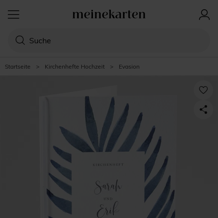
Startseite
>
Kirchenhefte Hochzeit
>
Evasion