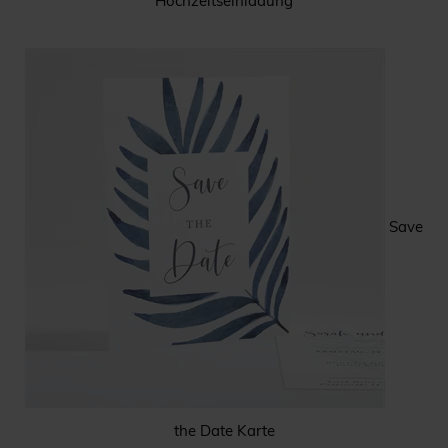
Hochzeitseinladung
Save
the Date Karte