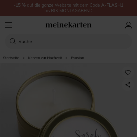
-15
%
auf
die ganze Website
mit dem Code
A-FLASH1
bis
BIS MONTAGABEND
Startseite
>
Kerzen zur Hochzeit
>
Evasion