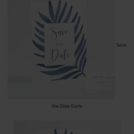
Save
the Date Karte