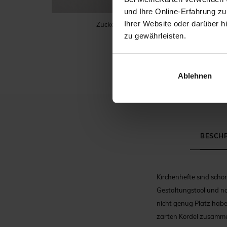
und Ihre Online-Erfahrung zu
Ihrer Website oder darüber h
Zuckermandeln
zu gewährleisten.
Ablehnen
BESCH
Kirchenhefte sind schön
Gestaltungstool und not
nicht genug Platz habe
zarten Kordel zusamm