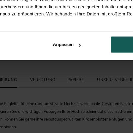
 verbessern und Ihnen die am besten geeigneten Inhalte entspr
inaus zu präsentieren. Wir behandeln Ihre Daten mit größtem Re
Briefumschlag
Anpassen
REIBUNG
VEREDLUNG
PAPIERE
UNSERE VERPFL
e Begleiter für eine rundum stilvolle Hochzeitszeremonie. Gestalten Sie sie 
ieren Sie alle wichtigen Passagen Ihrer Hochzeitsfeier auf diesem schönen 
n, können Sie gerne Ihre selbstausgedruckten Kirchenblätter einfügen und
enbinden.