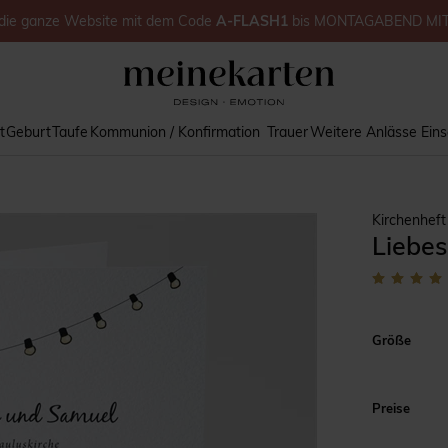
die ganze Website
mit dem Code
A-FLASH1
bis
MONTAGABEND MI
t
Geburt
Taufe
Kommunion / Konfirmation
Trauer
Weitere Anlässe
Ein
Kirchenheft
Liebe
Größe
Preise