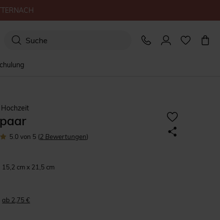
TTERNACH
schulung
 Hochzeit
spaar
5.0
von 5
(
2
Bewertungen
)
15,2 cm x 21,5 cm
ab 2,75 €