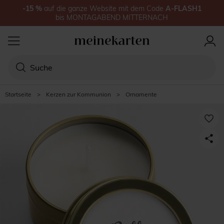
-15
%
auf
die ganze Website
mit dem Code
A-FLASH1
bis
MONTAGABEND MITTERNACH
Startseite
>
Kerzen zur Kommunion
>
Ornamente