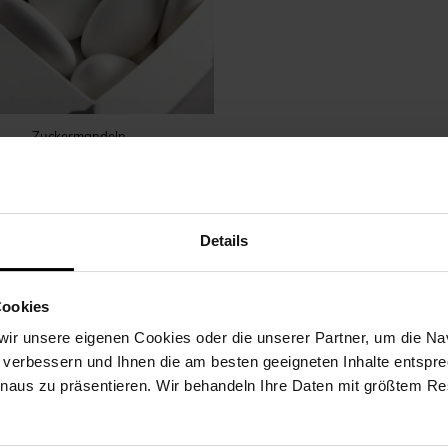
Zuckermandeln
Details
Cookies
ir unsere eigenen Cookies oder die unserer Partner, um die Nav
BESCHREIBUNG
VEREDLUNG
UNSERE VERPFLICHTUN
 verbessern und Ihnen die am besten geeigneten Inhalte entspr
inaus zu präsentieren. Wir behandeln Ihre Daten mit größtem Re
kleine Lichtquelle für die Saaldekoration Ihrer Kommunion oder möchten Ihr