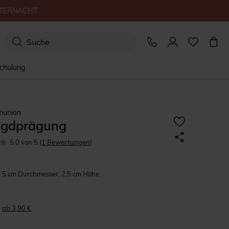
TERNACHT
schulung
munion
gdprägung
5.0
von 5
(
1
Bewertungen
)
5 cm Durchmesser, 2,5 cm Höhe
ab 3,90 €