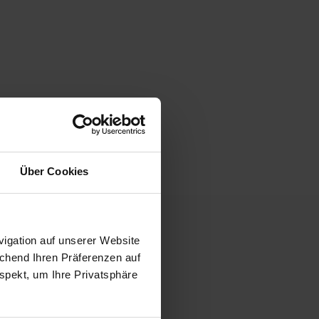
Über Cookies
igation auf unserer Website
G
echend Ihren Präferenzen auf
spekt, um Ihre Privatsphäre
en Gästen ein