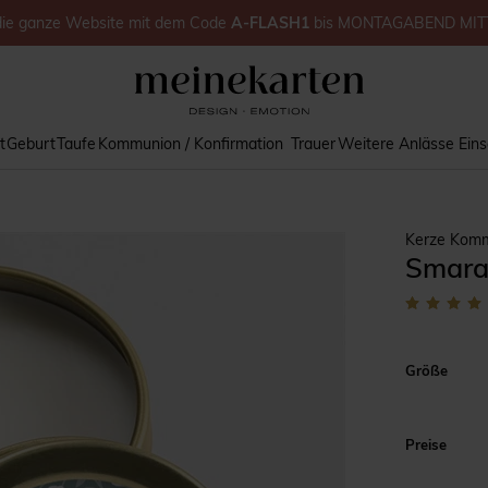
die ganze Website
mit dem Code
A-FLASH1
bis
MONTAGABEND MIT
t
Geburt
Taufe
Kommunion / Konfirmation
Trauer
Weitere Anlässe
Ein
Kerze Kom
Smara
Größe
Preise