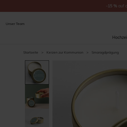
-15
%
auf
Unser Team
Hochzei
Startseite
>
Kerzen zur Kommunion
>
Smaragdprägung