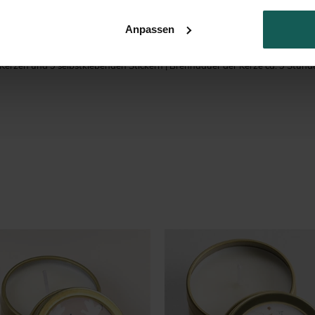
chenken? Wir bieten Ihnen eine Auswahl an Kerzen aus natürlichem Sojawa
Anpassen
sen gegossen wurden. Auf dem Deckel befindet sich ein personalisierbarer S
9 Kerzen und 9 selbstklebenden Stickern | Brenndauer der Kerze ca. 9 Stund