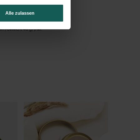
chs, die in goldene
Alle zulassen
ticker (von Ihnen
en | Gewicht 46 g)
(Ref.