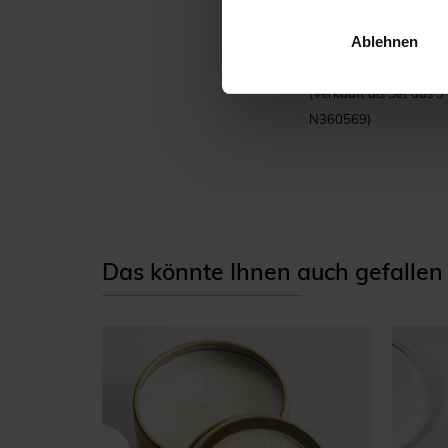
originelles Andenken s
Ablehnen
oder silberne Metalldo
anzubringen).
(Verkauft als Set aus 
N360569)
Das könnte Ihnen auch gefallen