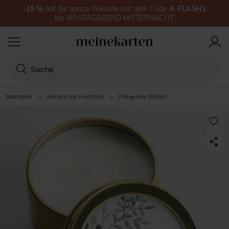
-15
%
auf
die ganze Website
mit dem Code
A-FLASH1
bis
MONTAGABEND MITTERNACHT
Startseite
>
Kerzen zur Hochzeit
>
Fliegende Blätter