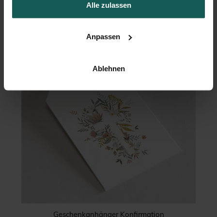
Alle zulassen
Briefumschlag
Anpassen
Ablehnen
Geschenkanhänger Konfirmation