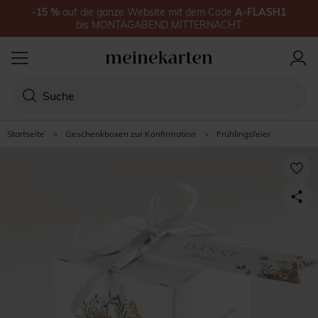
-15
%
auf
die ganze Website
mit dem Code
A-FLASH1
bis
MONTAGABEND MITTERNACHT
Startseite
>
Geschenkboxen zur Konfirmation
>
Frühlingsfeier