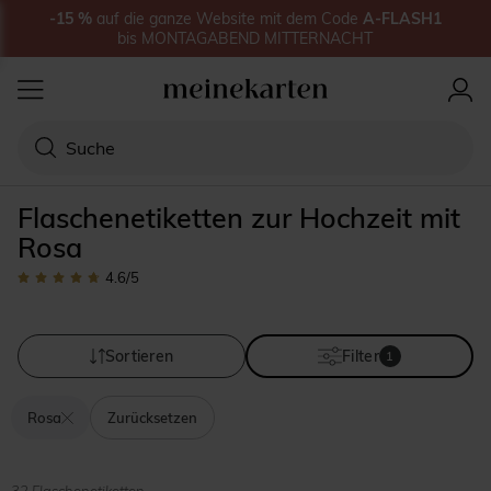
-15
%
auf
die ganze Website
mit dem Code
A-FLASH1
bis
MONTAGABEND MITTERNACHT
Flaschenetiketten zur Hochzeit mit
Rosa
4.6
/5
Sortieren
Filter
1
Rosa
Zurücksetzen