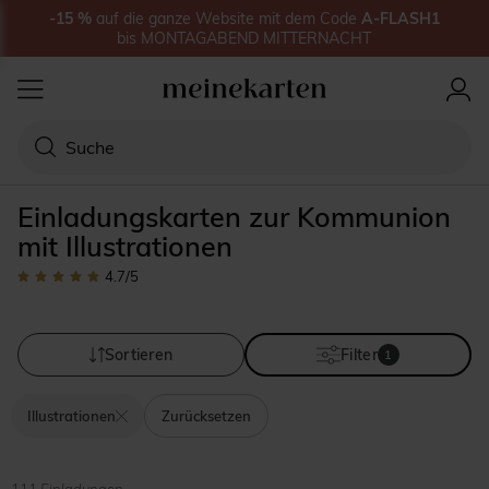
-15
%
auf
die ganze Website
mit dem Code
A-FLASH1
bis
MONTAGABEND MITTERNACHT
Einladungskarten zur Kommunion
mit Illustrationen
4.7
/5
Sortieren
Filter
1
Illustrationen
Zurücksetzen