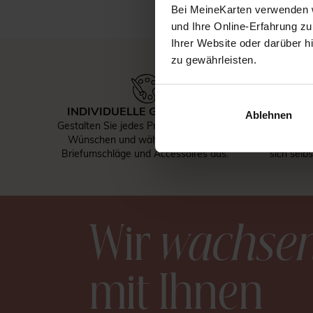
Bei MeineKarten verwenden w
und Ihre Online-Erfahrung zu
Ihrer Website oder darüber h
zu gewährleisten.
INDIVIDUELLE GESTALTUNG
KOSTEN
Ablehnen
Gestalten Sie jedes Produkt nach Ihren
Bestel
Wünschen und wählen Sie Papier,
Musterka
Briefumschläge und Accessoires aus.
sich selb
Wir
wachse
mit Ihnen