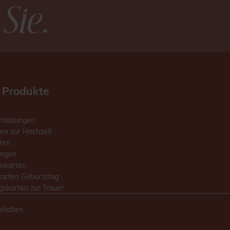
 Sie
.
 Produkte
inladungen
en zur Hochzeit
ten
ungen
skarten
karten Geburtstag
skarten zur Trauer
ehalten.