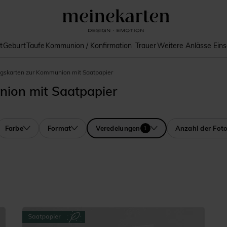
t
Geburt
Taufe
Kommunion / Konfirmation
Trauer
Weitere Anlässe
Ein
ngskarten zur Kommunion mit Saatpapier
nion mit Saatpapier
Farbe
Format
Veredelungen
Anzahl der Fot
1