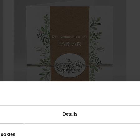
Pflanzenillustration -Saatpap.
Details
Cookies