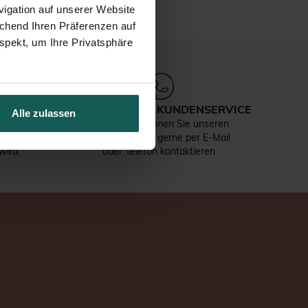
igation auf unserer Website
echend Ihren Präferenzen auf
spekt, um Ihre Privatsphäre
ÜFUNG
ERREICHBARER KUNDENSERVICE
Alle zulassen
ältige
Bei Fragen können Sie unseren
serer
Kundenservice gerne per E-Mail
wird.
oder Telefon kontaktieren.