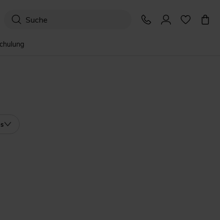
schulung
os