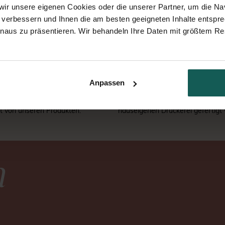
ir unsere eigenen Cookies oder die unserer Partner, um die Nav
 verbessern und Ihnen die am besten geeigneten Inhalte entspr
inaus zu präsentieren. Wir behandeln Ihre Daten mit größtem Re
LOSE MUSTERKARTE
SORGFÄLTIGE QUALITÄTSPR
Anpassen
len Sie eine kostenlose
Jedes Design durchläuft eine sorgf
rte und überzeugen Sie
Qualitätsprüfung, bevor es in un
st von unseren Produkten.
hauseigenen Druckerei gefertigt 
n