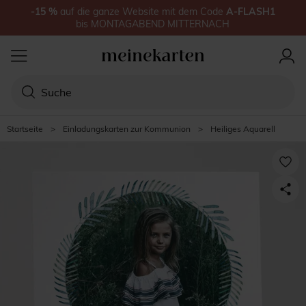
-15
%
auf
die ganze Website
mit dem Code
A-FLASH1
bis
MONTAGABEND MITTERNACH
Startseite
>
Einladungskarten zur Kommunion
>
Heiliges Aquarell