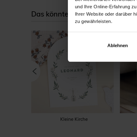
und Ihre Online-Erfahrung zu
Das könnte Ihnen auch gefallen
Ihrer Website oder darüber h
zu gewährleisten.
Ablehnen
ng
Kleine Kirche