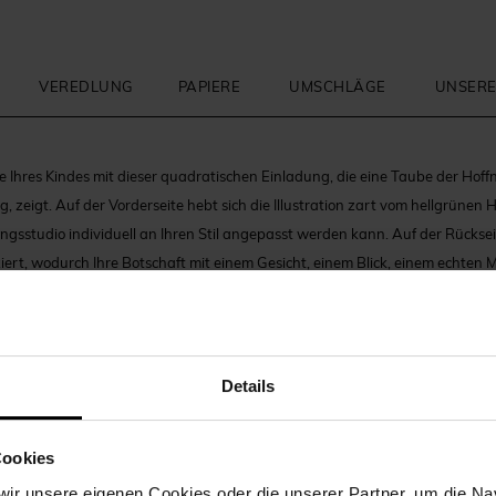
VEREDLUNG
PAPIERE
UMSCHLÄGE
UNSERE
e Ihres Kindes mit dieser quadratischen Einladung, die eine Taube der Hoff
 zeigt. Auf der Vorderseite hebt sich die Illustration zart vom hellgrünen 
ngsstudio individuell an Ihren Stil angepasst werden kann. Auf der Rückse
iert, wodurch Ihre Botschaft mit einem Gesicht, einem Blick, einem echte
dung vereint Symbolik und Moderne und hebt die wichtigsten Informationen
e Auswahl an Papier und Oberflächen ermöglicht es Ihnen, jedes Detail zu 
Einladung zu gestalten. Ein Design, das gleichermaßen edel und bedeutung
ent noch lange nach dem Tauftag in Erinnerung bleibt.
(Ref. N351652)
Details
Cookies
ir unsere eigenen Cookies oder die unserer Partner, um die Nav