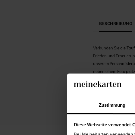
BESCHREIBUNG
Verkünden Sie die Tauf
Frieden und Erneuerung,
unserem Personalisieru
neben einem Foto platz
wird. Diese Tauf-Einla
Eleganz einzubüßen. Di
stimmige und elegante 
sorgt, dass dieser Mom
Zustimmung
Diese Webseite verwendet 
Bei MeineKarten verwenden w