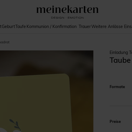
t
Geburt
Taufe
Kommunion / Konfirmation
Trauer
Weitere Anlässe
Ein
uadrat
Einladung T
Taube 
Formate
Preise