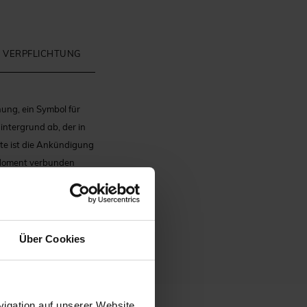
 VERPFLICHTUNG
nung, ein Symbol für
Hintergrund ab, der in
ite ist die Ankündigung
n Moment verbunden
 hervor, ohne dabei an
verfeinern und so eine
svoll ist und dafür
Über Cookies
igation auf unserer Website