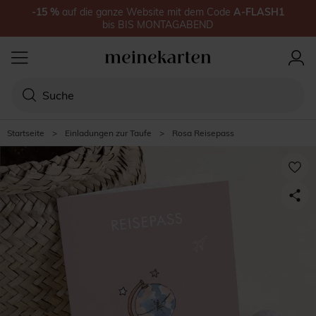
-15
%
auf
die ganze Website
mit dem Code
A-FLASH1
bis
BIS MONTAGABEND
Startseite
>
Einladungen zur Taufe
>
Rosa Reisepass