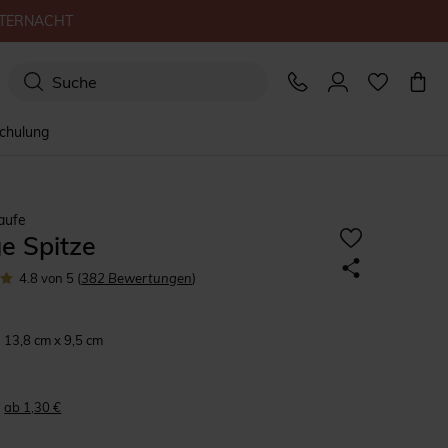
TERNACHT
schulung
aufe
e Spitze
4.8
von 5
(
382
Bewertungen
)
13,8 cm x 9,5 cm
ab 1,30 €