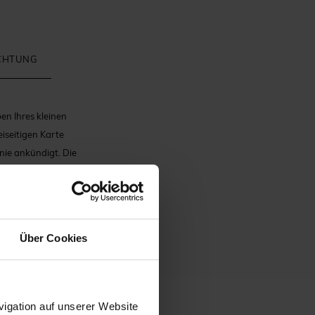
ICHTUNG
en Ihres kleinen
iseitigen Karte
nie ankündigt. Die
u versammeln. Mit einem
n Erinnerungsstück, das
nern.
Über Cookies
igation auf unserer Website