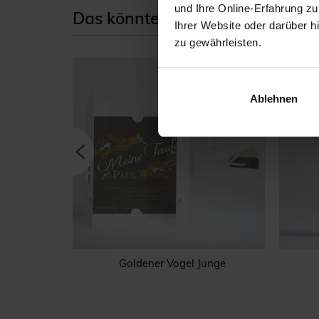
und Ihre Online-Erfahrung zu
Das könnte Ihnen auch gefallen
Ihrer Website oder darüber h
zu gewährleisten.
Ablehnen
ilber
Goldener Vogel Junge