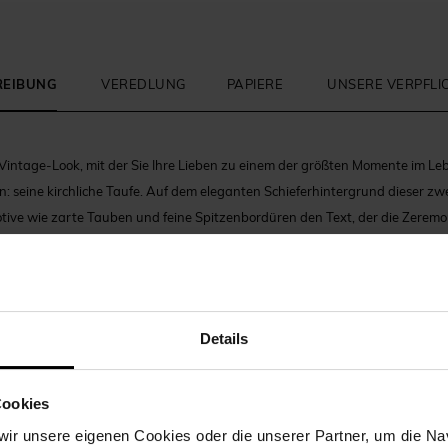
REIBUNG
VEREDLUNG
PAPIERE
UNSERE VERPFL
Vintage-Look, mit der Sie Ihre Lieben zu einem der größten Momente im Leb
: seine kirchliche Taufe. Auf dem eleganten Schieferhintergrund dieser zwe
otive wie zarte Tauben und feine Spitzenbordüren den Text, der die Zeremo
dung ist sanft und zart und erinnert an die Freude, sich um den Täufling z
es als Illustration wird die Einladungskarte zu einem schönen, persönliche
n, um sich an diesen großen gemeinsamen Moment mit der Familie zu erin
N21177)
(Ref. N21176)
Details
Cookies
ir unsere eigenen Cookies oder die unserer Partner, um die Nav