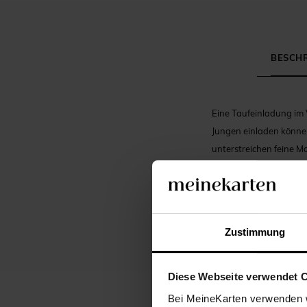
BESCH
Eine Taufeinladung im 
Jungen einladen können
unterstreichen feine M
Grafik dieser Taufeinla
schönen Foto Ihres Kind
Sie aufbewahren könne
(Modell für Mädchen: 
Zustimmung
Diese Webseite verwendet 
Bei MeineKarten verwenden w