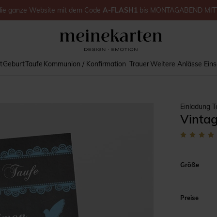
die ganze Website
mit dem Code
A-FLASH1
bis
MONTAGABEND MIT
t
Geburt
Taufe
Kommunion / Konfirmation
Trauer
Weitere Anlässe
Ein
Einladung T
Vintag
Größe
Preise