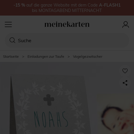
-15
%
auf
die ganze Website
mit dem Code
A-FLASH1
bis
MONTAGABEND MITTERNACHT
Startseite
>
Einladungen zur Taufe
>
Vogelgezwitscher