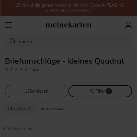
-15
%
auf
die ganze Website
mit dem Code
A-FLASH1
bis
BIS MONTAGABEND
Briefumschläge - kleines Quadrat
4.6
/5
Sortieren
Filter
1
11 x 11 cm
Zurücksetzen
6 Briefumschläge