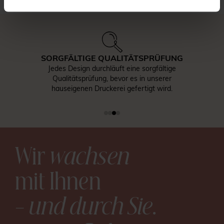
SORGFÄLTIGE QUALITÄTSPRÜFUNG
Jedes Design durchläuft eine sorgfältige
Qualitätsprüfung, bevor es in unserer
hauseigenen Druckerei gefertigt wird.
Wir
wachsen
mit Ihnen
– und durch Sie
.