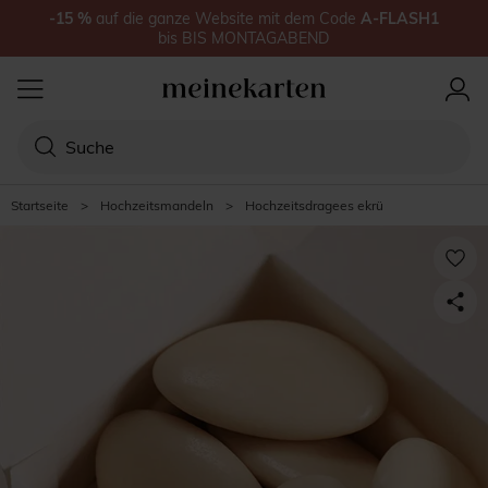
-15
%
auf
die ganze Website
mit dem Code
A-FLASH1
bis
BIS MONTAGABEND
Startseite
>
Hochzeitsmandeln
>
Hochzeitsdragees ekrü