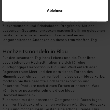
noch dazu Ihre Lieblingsblumen. Wie wäre es also, wenn Sie
wirklich auch die kleinsten Details in Rosa wählen:
Ablehnen
Entscheiden Sie sich daher für zarte, rosa-farbene oder im
Gegenteil, intensive, pinke Hochzeitsmandeln. Wir bieten
Ihnen in unserem Online-Shop traditionelle rosafarbene
Zuckermandeln und Schokoladen-Dragées an. Mit den
passenden Gastgeschenkboxen machen Sie Ihren geladenen
Gästen eine leckere Freude und verschenken ein
langanhaltendes Andenken an diesen traumhaften Tag.
Hochzeitsmandeln in Blau
Für den schönsten Tag Ihres Lebens und die Feier Ihrer
bevorstehenden Hochzeit haben Sie sich für eine
durchgängige Dekoration in Blau und Weiß entschieden.
Begeistert vom Meer und den natürlichen Farben des
Himmels oder einfach nur verliebt in diese azur-blaue Farbe,
möchten Sie Ihre gesamte Hochzeitsdekoration und
Papeterie-Produkte nach diesen Farben orientieren. Was
könnte also passender sein als diese blauen
Hochzeitsmandeln?
Zusammen mit den passenden Gastgeschenk-Boxen fügen
Sie Ihrer Tischdekoration einen weiteren wichtigen Hingucker
hinzu und machen Ihren Gästen eine schöne Freude. Das