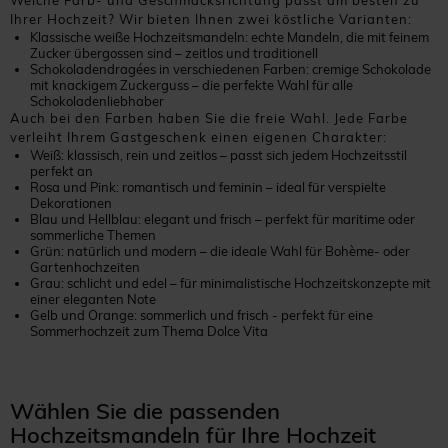
Welche Farb- und Geschmacksrichtung passt am besten zu
Ihrer Hochzeit? Wir bieten Ihnen zwei köstliche Varianten:
Klassische weiße Hochzeitsmandeln: echte Mandeln, die mit feinem
Zucker übergossen sind – zeitlos und traditionell
Schokoladendragées in verschiedenen Farben: cremige Schokolade
mit knackigem Zuckerguss – die perfekte Wahl für alle
Schokoladenliebhaber
Auch bei den Farben haben Sie die freie Wahl. Jede Farbe
verleiht Ihrem Gastgeschenk einen eigenen Charakter:
Weiß: klassisch, rein und zeitlos – passt sich jedem Hochzeitsstil
perfekt an
Rosa und Pink: romantisch und feminin – ideal für verspielte
Dekorationen
Blau und Hellblau: elegant und frisch – perfekt für maritime oder
sommerliche Themen
Grün: natürlich und modern – die ideale Wahl für Bohème- oder
Gartenhochzeiten
Grau: schlicht und edel – für minimalistische Hochzeitskonzepte mit
einer eleganten Note
Gelb und Orange: sommerlich und frisch - perfekt für eine
Sommerhochzeit zum Thema Dolce Vita
Wählen Sie die passenden
Hochzeitsmandeln für Ihre Hochzeit