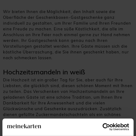
Wir bieten Ihnen die Möglichkeit, den Inhalt sowie die
Oberfläche der Geschenkboxen-Gastgeschenke ganz
individuell zu gestalten, um Ihrer Familie und Ihren Freunden
eine Freude zu machen. Eine süße Köstlichkeit, die alle im
Anschluss an Ihre Feier noch einmal gerne zur Hand nehmen
werden. Ihr Gastgeschenk kann genau nach Ihren
Vorstellungen gestaltet werden. Ihre Gäste müssen sich die
köstliche Überraschung, die Sie ihnen geschenkt haben, nur
noch schmecken lassen.
Hochzeitsmandeln in weiß
Die Hochzeit ist ein großer Tag für Sie, aber auch für Ihre
Liebsten, die glücklich sind, diesen schönen Moment mit Ihnen
zu teilen. Das Verschenken von Hochzeitsmandeln an Ihre
geladenen Gäste ist eine schöne Tradition, um Ihnen Ihre
Dankbarkeit für Ihre Anwesenheit und die vielen
Glückwünsche und Geschenke auszudrücken. Zusätzlich
dienen gefüllte Zuckermandelschachteln als ein schönes
Andenken an Ihr gemeinsames Hochzeitsfest. Es symbolisiert
einen Teil Ihre Ehe, den Sie alle als Erinnerung mit nach
Hause nehmen werden.