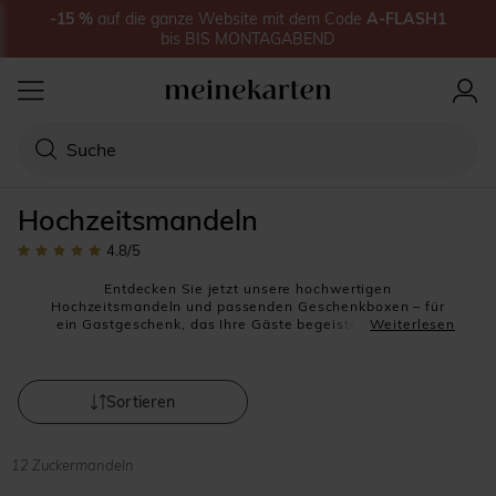
-15
%
auf
die ganze Website
mit dem Code
A-FLASH1
bis
BIS MONTAGABEND
Hochzeitsmandeln
4.8
/5
Entdecken Sie jetzt unsere hochwertigen
Hochzeitsmandeln und passenden Geschenkboxen – für
ein Gastgeschenk, das Ihre Gäste begeistern wird. Die
Weiterlesen
Hochzeit ist ein einzigartiger Moment, den Sie mit all den
Menschen teilen werden, die Ihnen wichtig sind.
Hochzeitsmandeln gehören dabei zu den beliebtesten
Gastgeschenken – eine Tradition, die Ihr Fest zu etwas
Sortieren
ganz Besonderem macht. Auf unserer Website
meinekarten.de finden Sie eine große Auswahl an
Mandeln in allen Farben und Formen zu attraktiven
12 Zuckermandeln
Preisen: von klassisch weiß über zart hellblau bis kräftig
grün.