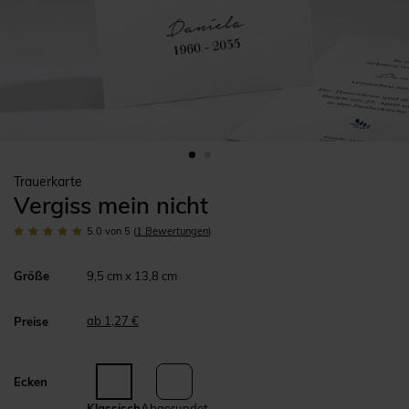
Trauerkarte
Vergiss mein nicht
5.0
von 5
(
1
Bewertungen
)
Größe
9,5 cm x 13,8 cm
ab 1,27 €
Preise
Ecken
Klassisch
Abgerundet