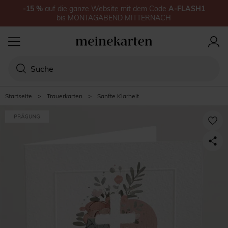
-15
%
auf
die ganze Website
mit dem Code
A-FLASH1
bis
MONTAGABEND MITTERNACH
Startseite
>
Trauerkarten
>
Sanfte Klarheit