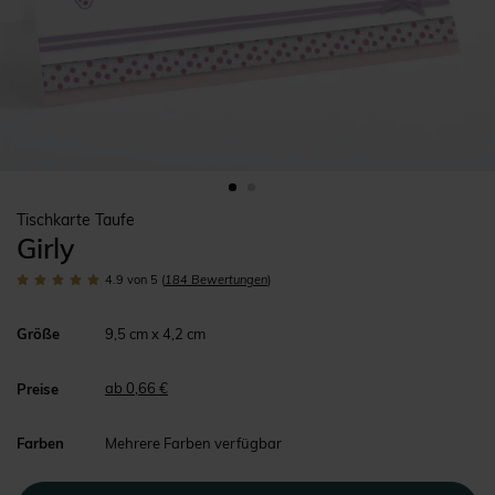
Tischkarte Taufe
Girly
4.9
von 5
(
184
Bewertungen
)
Größe
9,5 cm x 4,2 cm
ab 0,66 €
Preise
Farben
Mehrere Farben verfügbar