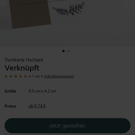
Tischkarte Hochzeit
Verknüpft
4.7
von 5
(
148
Bewertungen
)
Größe
9,5 cm x 4,2 cm
ab 0,74 €
Preise