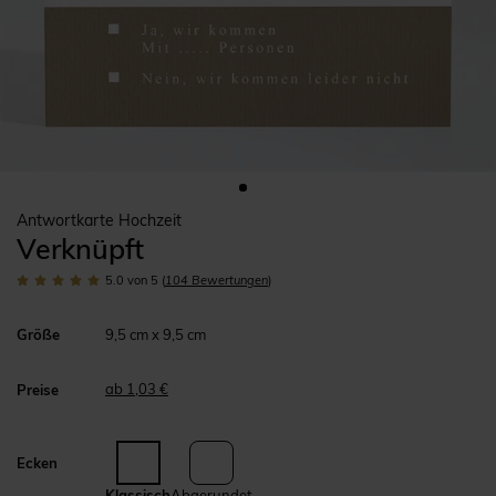
Antwortkarte Hochzeit
Verknüpft
5.0
von 5
(
104
Bewertungen
)
Größe
9,5 cm x 9,5 cm
ab 1,03 €
Preise
Ecken
Klassisch
Abgerundet