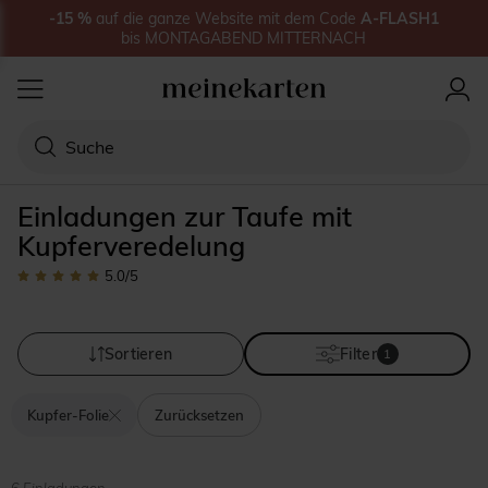
-15
%
auf
die ganze Website
mit dem Code
A-FLASH1
bis
MONTAGABEND MITTERNACH
Einladungen zur Taufe mit
Kupferveredelung
5.0
/5
Sortieren
Filter
1
Kupfer-Folie
Zurücksetzen