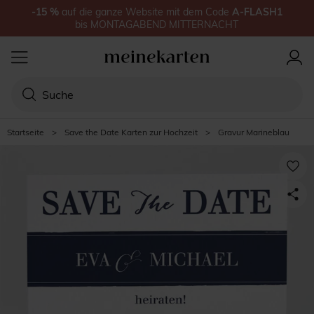
-15
%
auf
die ganze Website
mit dem Code
A-FLASH1
bis
MONTAGABEND MITTERNACHT
Startseite
>
Save the Date Karten zur Hochzeit
>
Gravur Marineblau