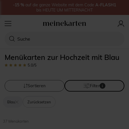
-15
%
auf
die ganze Website
mit dem Code
A-FLASH1
bis
HEUTE UM MITTERNACHT
Menükarten zur Hochzeit mit Blau
5.0
/5
Sortieren
Filter
1
Blau
Zurücksetzen
37 Menükarten