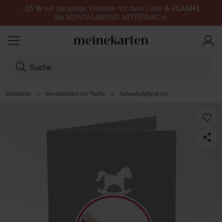
-15
%
auf
die ganze Website
mit dem Code
A-FLASH1
bis
MONTAGABEND MITTERNACH
Startseite
>
Menükarten zur Taufe
>
Schaukelpferd rot