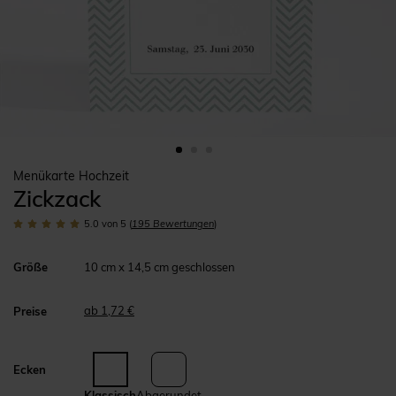
Menükarte Hochzeit
Zickzack
5.0
von 5
(
195
Bewertungen
)
Größe
10 cm x 14,5 cm geschlossen
ab 1,72 €
Preise
Ecken
Klassisch
Abgerundet