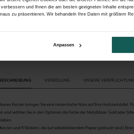
 verbessern und Ihnen die am besten geeigneten Inhalte entspr
inaus zu präsentieren. Wir behandeln Ihre Daten mit größtem Re
Zuckermandeln
Briefumschlag
Anpassen
BESCHREIBUNG
VEREDLUNG
UNSERE VERPFLICHTUN
erbaren Kerzen bringen Sie eine romantische Note auf Ihre Hochzeitstafel. 
an und wählen Sie in den Optionen die Farbe der Metalldose: Gold oder Silber
kleben.
 Kerzen und 9 Stickern, die auf selbstklebendem Papier gedruckt sind | Bre