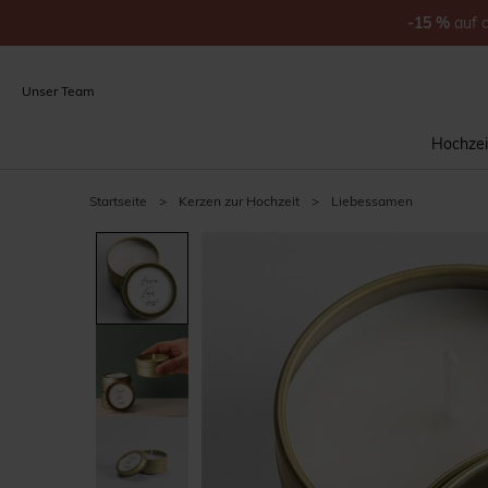
-15
%
auf
Unser Team
Hochzei
Startseite
>
Kerzen zur Hochzeit
>
Liebessamen