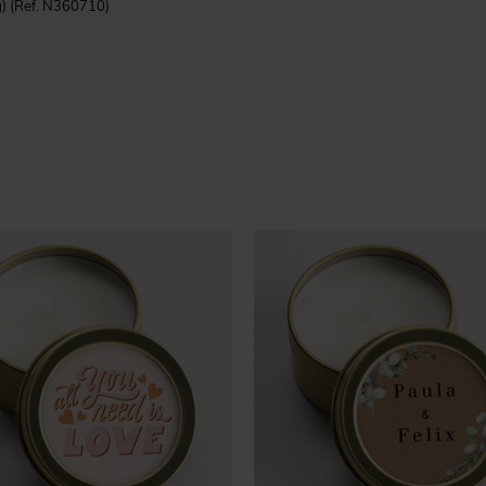
g)
(Ref. N360710)