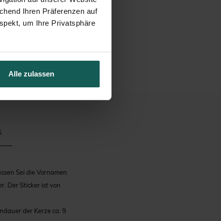
echend Ihren Präferenzen auf
spekt, um Ihre Privatsphäre
Alle zulassen
G
Passen Sei die Vornamen
. Der Sticker ist von
nndauer der Kerze ca. 9