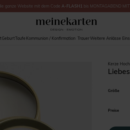
die ganze Website
mit dem Code
A-FLASH1
bis
MONTAGABEND MIT
t
Geburt
Taufe
Kommunion / Konfirmation
Trauer
Weitere Anlässe
Ein
Kerze Hoch
Liebe
Größe
Preise