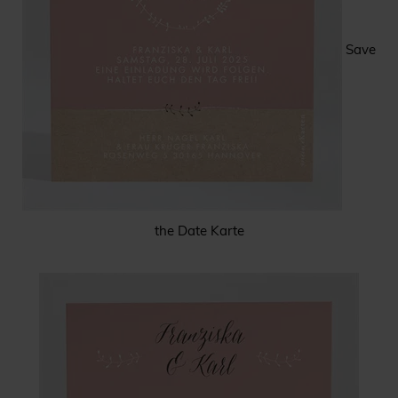
Save
the Date Karte