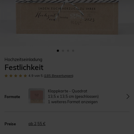
Hochzeitseinladung
Festlichkeit
4.9
von 5
(
185
Bewertungen
)
Klappkarte - Quadrat
13,5 x 13,5 cm (geschlossen)
Formate
1 weiteres Format anzeigen
ab 2,55 €
Preise