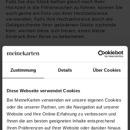
Falls Sie das Glück hatten gleich nach Ihrer
Hochzeit in die Flitterwochen zu fahren, können Sie
auch gerne ein Foto von Ihrer Hochzeitsreise
verwenden. Falls Ihre Hochzeitsreise durch die
Geldgeschenke Ihrer geladenen Gäste zustande
kam, werden diese sich freuen, einen kleine
Eindruck Ihrer Reise zu bekommen.
Wenn Sie sich Sorgen machen, wie Sie ein gutes
Foto für Ihre Danksagungskarten nach der
Hochzeit machen können, lesen Sie den Rest
unseres Artikels und entdecken Sie unsere Tipps
Zustimmung
Details
Über Cookies
und Ratschläge für professionelle Fotos.
Da einige unter Ihnen es allerdings bevorzugen,
das Foto-Schießen einem Spezialisten zu
übergeben, haben wir hier auch einige Tipps, wie
Diese Webseite verwendet Cookies
Sie aus den zahlreichen Hochzeitsbildern das
richtige Foto auswählen können.
Bei MeineKarten verwenden wir unsere eigenen Cookies
oder die unserer Partner, um die Navigation auf unserer
Website und Ihre Online-Erfahrung zu verbessern und
Ihnen die am besten geeigneten Inhalte entsprechend
EINIGE TIPPS FÜR EIN GELUNGENES
Ihren Präferenzen auf Ihrer Website oder darüber hinaus