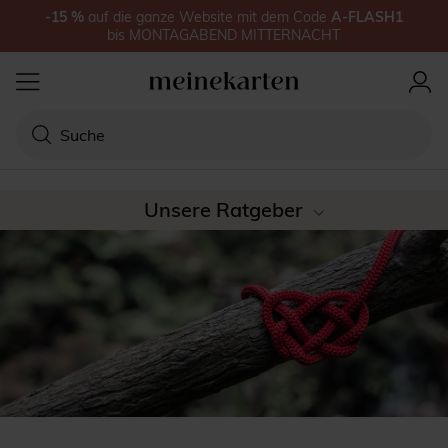
-15
%
auf
die ganze Website
mit dem Code
A-FLASH1
bis
MONTAGABEND MITTERNACHT
Unsere Ratgeber