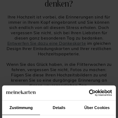
denken?
Ihre Hochzeit ist vorbei, die Erinnerungen sind für
immer in Ihrem Kopf eingebrannt und Sie können
sich endlich von all diesem Stress erholen. Doch
vergessen Sie nicht, sich bei Ihren Liebsten für
diesen ganz besonderen Tag zu bedanken.
Entwerfen Sie dazu eine Dankeskarte
im gleichen
Design Ihrer Einladungskarten und Ihrer restlichen
Hochzeitspapeterie.
Wenn Sie das Glück haben, in die Flitterwochen zu
fahren, vergessen Sie nicht, Fotos zu machen:
Fügen Sie diese Ihren Hochzeitsbildern zu und
kreieren Sie so eine durgängige Erinnerung an
diesen unvergesslichen Tag.
Zustimmung
Details
Über Cookies