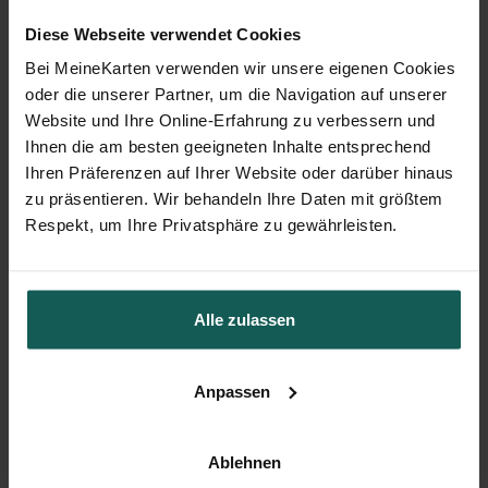
Textbeispiele für Ihre
Fototipps für Ihre
Diese Webseite verwendet Cookies
Danksagungskarten
Dankeskarten
Bei MeineKarten verwenden wir unsere eigenen Cookies
Hier finden Sie eine kleine
Wunderschöne Fotos für
oder die unserer Partner, um die Navigation auf unserer
Sammlung von
Ihre Danksagungskarten.
Website und Ihre Online-Erfahrung zu verbessern und
Beispieltexten für Ihre
Wir helfen Ihnen bei der
Danksagungskarten
, mit
Auswahl des idealen
Ihnen die am besten geeigneten Inhalte entsprechend
denen Sie allen
Fotos für Ihre
Ihren Präferenzen auf Ihrer Website oder darüber hinaus
Angehörigen, die an Ihrer
Danksagungskarten
, das
zu präsentieren. Wir behandeln Ihre Daten mit größtem
Hochzeit anwesend
Ihre Liebe perfekt
Respekt, um Ihre Privatsphäre zu gewährleisten.
waren, danken können.
repräsentiert.
Egal, ob Sie sich für eine
originelle, klassische oder
romantische Hochzeit
entschieden haben,
Alle zulassen
schreiben Sie ein paar
persönliche Worte, die
Ihre Freude über diesen
Anpassen
einzigartigen Tag
ausdrücken und von
Herzen kommen.
Ablehnen