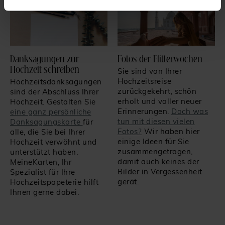
Danksagungen zur
Fotos der Flitterwochen
Hochzeit schreiben
Sie sind von Ihrer
Hochzeitsreise
Hochzeitsdanksagungen
zurückgekehrt, schön
sind der Abschluss Ihrer
erholt und voller neuer
Hochzeit. Gestalten Sie
Erinnerungen.
Doch was
eine ganz persönliche
tun mit diesen vielen
Danksagungskarte
für
Fotos?
Wir haben hier
alle, die Sie bei Ihrer
einige Ideen für Sie
Hochzeit verwöhnt und
zusammengetragen,
unterstützt haben.
damit auch keines der
MeineKarten, Ihr
Bilder in Vergessenheit
Spezialist für Ihre
gerät.
Hochzeitspapeterie hilft
Ihnen gerne dabei.