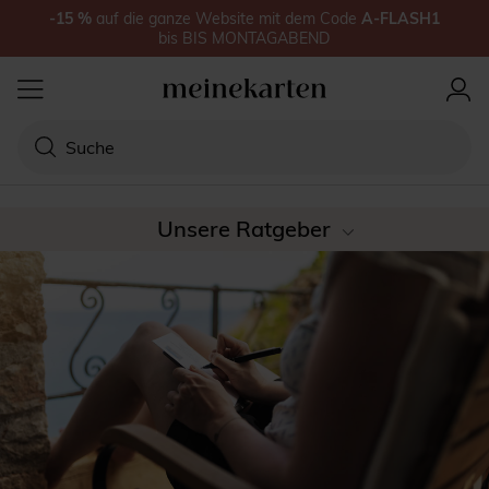
-15
%
auf
die ganze Website
mit dem Code
A-FLASH1
bis
BIS MONTAGABEND
Unsere Ratgeber