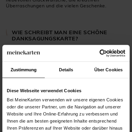
Überraschungen und die vielen Geschenke.
WIE SCHREIBT MAN EINE SCHÖNE
DANKSAGUNGSKARTE?
Nach Ihrer Hochzeit wollen Sie sicherlich erstmal
eins: sich von dem ganzen Hochzeitstress etwas
erholen, und auch wenn es ganz bestimmt der
Zustimmung
Details
Über Cookies
schönste Tag Ihres Lebens war, erst einmal nicht
mehr darüber nachdenken.
Doch leider ist der ganze Hochzeitsprozess mit der
Diese Webseite verwendet Cookies
offiziellen Feier noch nicht beendet. Es bleibt Ihnen
noch ein letzter Schritt für eine rundum gelungene
Bei MeineKarten verwenden wir unsere eigenen Cookies
Hochzeit: Das Verschicken von passenden
oder die unserer Partner, um die Navigation auf unserer
Dankeskarten mit ein paar persönlichen Worten.
Website und Ihre Online-Erfahrung zu verbessern und
Im Allgemeinen schreibt die Tradition vor, dass
Ihnen die am besten geeigneten Inhalte entsprechend
man die Dankeskarten nach der Hochzeit von Hand
Ihren Präferenzen auf Ihrer Website oder darüber hinaus