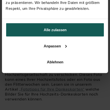
schreibt. Doch wenn Sie eine große Feier
zu präsentieren. Wir behandeln Ihre Daten mit größtem
veranstaltet haben, dann kann Ihnen leider
Respekt, um Ihre Privatsphäre zu gewährleisten.
ziemlich schnell die Hand wehtun. Entscheiden Sie
sich daher für eine gedruckte Karte und fügen Sie
beispielsweise die Namen der Empfänger von
Hand hinzu oder verfassen Sie einen kleinen ganz
Alle zulassen
persönlichen Kommentar und unterschreiben mit
Ihrem schönsten Füller. Je mehr Sie zeigen, dass
die Karte sorgfältig vorbereitet wurde, desto mehr
werden sich die Gäste gewürdigt fühlen.
Anpassen
Damit die Empfänger Ihre Dankeskarten diese
gerne als Andenken behalten, empfehlen wir Ihnen
Ablehnen
eine Dankeskarte mit einem Foto von Ihnen, von
der Lokation oder auch der gesamten
Hochzeitsgesellschaft zu verschicken. Dieses Foto
kann eines Ihrer Hochzeitsfotos oder ein Foto aus
den Flitterwochen sein. Lesen sie in unserem
Artikel
„Fototipps für Ihre Dankeskarten“
welche
Bilder Sie für Ihre Hochzeits-Dankeskarten noch
verwenden können.