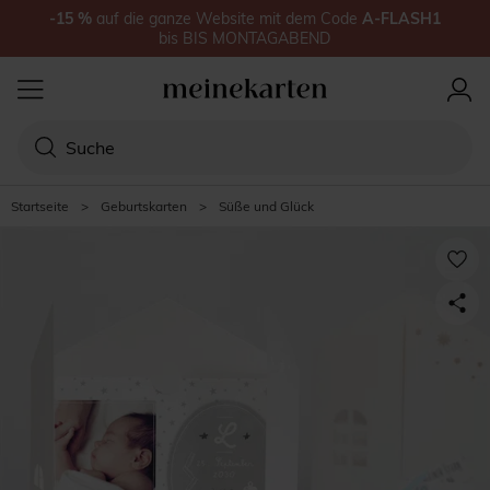
-15
%
auf
die ganze Website
mit dem Code
A-FLASH1
bis
BIS MONTAGABEND
Startseite
>
Geburtskarten
>
Süße und Glück