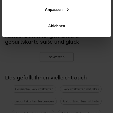
Anpassen
Blumenkranz Blau
Bezaubernd - DUO
Ablehnen
Kundenbewertungen unserer
geburtskarte süße und glück
bewerten
Das gefällt Ihnen vielleicht auch
Klassische Geburtskarten
Geburtskarten mit Blau
Geburtskarten für Jungen
Geburtskarten mit Foto