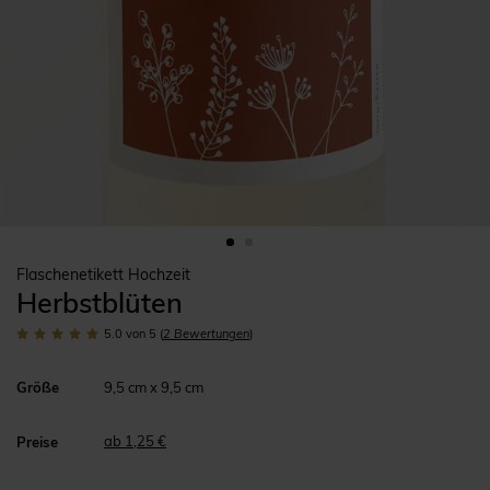
Flaschenetikett Hochzeit
Herbstblüten
5.0
von 5
(
2
Bewertungen
)
Größe
9,5 cm x 9,5 cm
ab 1,25 €
Preise