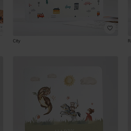
City
R