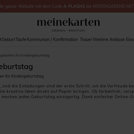
die ganze Website
mit dem Code
A-FLASH1
bis
MONTAGABEND MIT
t
Geburt
Taufe
Kommunion / Konfirmation
Trauer
Weitere Anlässe
Ein
gskarten für Kindergeburtstag
eburtstag
en für Kindergeburtstag
, und die Einladungen sind der erste Schritt, um die Vorfreude b
 kreative Ideen direkt auf Papier bringen. Ob farbenfroh, versp
e machen jeden Geburtstag einzigartig. Dank einfacher Online-G
einer simplen Einladung ein liebevolles Andenken für Kinder und