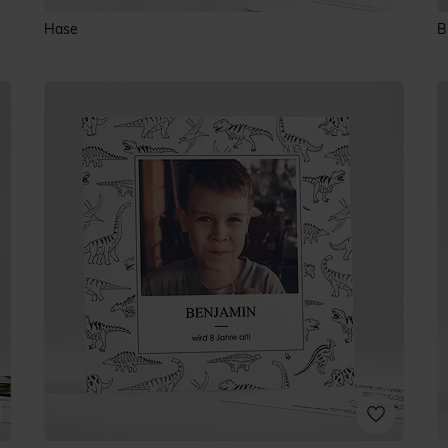
Hase
B