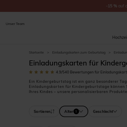
-15
%
auf
Unser Team
Hochzei
Startseite
>
Einladungskarten zum Geburtstag
>
Einladun
Einladungskarten für Kinderg
4.9
/5
40
Bewertungen für Einladungskart
Ein Kindergeburtstag ist ein ganz besonderer Tag
Einladungskarten für Kindergeburtstage können Sie
Ihres Kindes – unsere personalisierbaren Produkt
und Botschaften ganz einfach hinzu. So wird aus 
Sortieren
Alter
Geschlecht
1