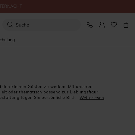
TERNACHT
schulung
ei den kleinen Gästen zu wecken. Mit unseren
ielt oder thematisch passend zur Lieblingsfigur
estaltung fügen Sie persönliche Bilder, Namen
Weiterlesen
 Eltern gleichermaßen.