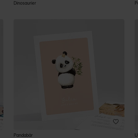
Dinosaurier
P
Pandabär
U